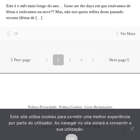
Este é o mês mais longo do ano… Gone are the days em que estávamos de
férias e estávamos na neve!!! Mas, não nos quero reféns desse passado
recente (férias de
[…]
10
Ver Mais
Prev page
1
2
3
4
5
Next page
.
.
Política Privacidade
Política Cookies
Livro Reclamações
Linkedin
Este site utiliza cookies para permitir uma melhor experiência
por parte do utilizador. Ao navegar no site estará a consentir a
Todos os direitos reservados FBM
2026
sua utilização.
Ok