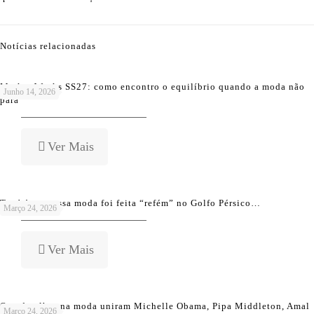
Notícias relacionadas
Market Weeks SS27: como encontro o equilíbrio quando a moda não
Junho 14, 2026
para
Ver Mais
Também a nossa moda foi feita “refém” no Golfo Pérsico…
Março 24, 2026
Ver Mais
Que detalhes na moda uniram Michelle Obama, Pipa Middleton, Amal
Março 24, 2026