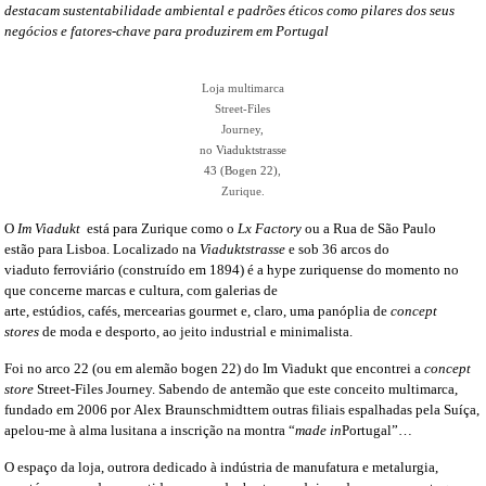
destacam sustentabilidade ambiental e padrões éticos como pilares dos seus
negócios e fatores-chave para produzirem em Portugal
Loja multimarca
Street-Files
Journey,
no
Viaduktstrasse
43 (Bogen 22)
,
Zurique.
O
Im Viadukt
está para Zurique como o
Lx Factory
ou a Rua de São Paulo
estão para Lisboa. Localizado na
Viaduktstrasse
e sob 36 arcos do
viaduto ferroviário (construído em 1894) é a hype zuriquense do momento no
que concerne marcas e cultura, com galerias de
arte, estúdios, cafés, mercearias gourmet e, claro, uma panóplia de
concept
stores
de moda e desporto, ao jeito industrial e minimalista.
Foi no arco 22 (ou em alemão bogen 22) do Im Viadukt que encontrei a
concept
store
Street-Files Journey. Sabendo de antemão que este conceito multimarca,
fundado em 2006 por Alex Braunschmidttem outras filiais espalhadas pela Suíça,
apelou-me à alma lusitana a inscrição na montra “
made in
Portugal”…
O espaço da loja, outrora dedicado à indústria de manufatura e metalurgia,