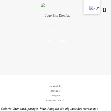
O “made in Portugal” das marcas de moda
internacionais
Im Viadukt,
Zurique,
imagem
cotedazurich.ch
Colorful Standard, parages, Veja, Pangaia são algumas das marcas que