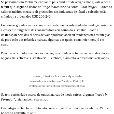
Se pensarmos no Vietname enquanto país produtor de artigos moda, vale a pena
referir que, segundo dados do
Wage Indicator
e da
Asian Floor Wage Alliance
os
salários médios mensais ali praticados nas indústrias de têxtil e calçado estão
cifrados na ordem dos USD 200-240.
Embora as grandes marcas continuem a depender sobretudo da produção asiática,
a crescente exigência dos consumidores em torno da sustentabilidade e
da transparência das cadeias de valor poderão acelerar mudanças nas estratégias
de produção das referidas marcas, algumas das quais, como referimos, já em
curso.
Para os consumidores e para as marcas, esta tendência traduz-se, sem dúvida, em
opções mais éticas e sustentáveis — embora, claro está, a preços mais elevados.
Lamarel, R.basics e Ina Kess – algumas das
marcas de moda helvéticas “
made in
Portugal”
@elsadionisiofashionbusinessmanagement.com
Se tem curiosidade acerca de outras marcas de moda suíças, algumas “
made in
Portugal
”, leia também
este artigo
.
Este artigo foi também publicado como artigo de opinião na revista LuxWoman
podendo consultá-lo
aqui
.