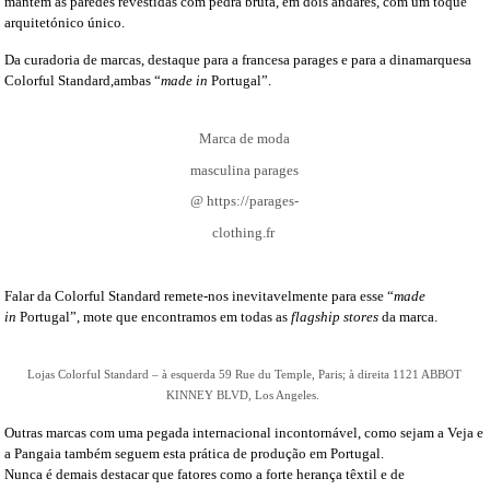
mantém as paredes revestidas com pedra bruta, em dois andares, com um toque
arquitetónico único.
Da curadoria de marcas, destaque para a francesa parages e para a dinamarquesa
Colorful Standard,ambas “
made in
Portugal”.
Marca de moda
masculina parages
@ https://parages-
clothing.fr
Falar da Colorful Standard remete-nos inevitavelmente para esse “
made
in
Portugal”, mote que encontramos em todas as
flagship stores
da marca.
Lojas Colorful Standard – à esquerda 59 Rue du Temple, Paris; à direita 1121 ABBOT
KINNEY BLVD, Los Angeles.
Outras marcas com uma pegada internacional incontornável, como sejam a Veja e
a Pangaia também seguem esta prática de produção em Portugal.
Nunca é demais destacar que fatores como a forte herança têxtil e de